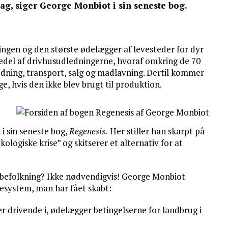
ag, siger George Monbiot i sin seneste bog.
ingen og den største ødelægger af levesteder for dyr
jedel af drivhusudledningerne, hvoraf omkring de 70
ejdning, transport, salg og madlavning. Dertil kommer
, hvis den ikke blev brugt til produktion.
t
i sin seneste bog,
Regenesis.
Her stiller han skarpt på
ologiske krise” og skitserer et alternativ for at
 befolkning? Ikke nødvendigvis! George Monbiot
resystem, man har fået skabt:
 drivende i, ødelægger betingelserne for landbrug i