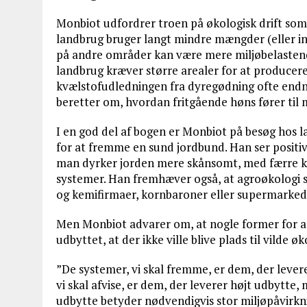
Monbiot udfordrer troen på økologisk drift som l
landbrug bruger langt mindre mængder (eller in
på andre områder kan være mere miljøbelastende
landbrug kræver større arealer for at produc
kvælstofudledningen fra dyregødning ofte endn
beretter om, hvordan fritgående høns fører til 
I en god del af bogen er Monbiot på besøg hos
for at fremme en sund jordbund. Han ser positivt
man dyrker jorden mere skånsomt, med færre ke
systemer. Han fremhæver også, at agroøkologi 
og kemifirmaer, kornbaroner eller supermarked
Men Monbiot advarer om, at nogle former for ag
udbyttet, at der ikke ville blive plads til vilde
”De systemer, vi skal fremme, er dem, der levere
vi skal afvise, er dem, der leverer højt udbytte,
udbytte betyder nødvendigvis stor miljøpåvirkni