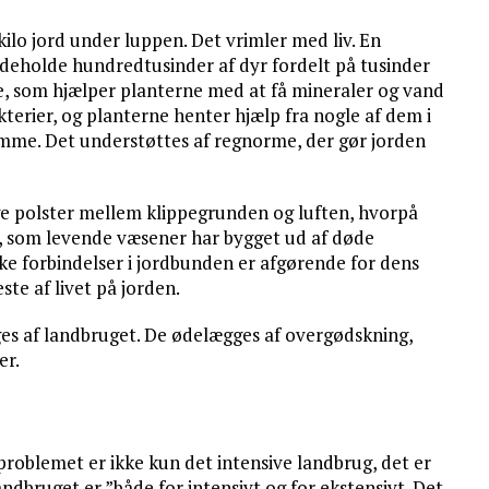
kilo jord under luppen. Det vrimler med liv. En
ndeholde hundredtusinder af dyr fordelt på tusinder
, som hjælper planterne med at få mineraler og vand
terier, og planterne henter hjælp fra nogle af dem i
omme. Det understøttes af regnorme, der gør jorden
e polster mellem klippegrunden og luften, hvorpå
em, som levende væsener har bygget ud af døde
ke forbindelser i jordbunden er afgørende for dens
te af livet på jorden.
es af landbruget. De ødelægges af overgødskning,
er.
oblemet er ikke kun det intensive landbrug, det er
ndbruget er ”både for intensivt og for ekstensivt. Det