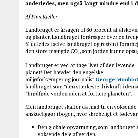
anderledes, men også langt mindre end i d
Af Finn Kjeller
Landbruget er årsagen til 80 procent af afskovn
og planter. Landbruget forårsager over en tred
% udledes i selve landbruget og resten i forarb
den store mængde CO
, som jorden kunne opsuge
2
Landbruget er ved at tage livet af den levende
planet! Det hævder den engelske
miljøforkæmper og journalist
George Monbio
landbruget som ”den stærkeste drivkraft i den øk
”brødføde verden uden at fortære planeten”.
Men landbruget skaffer da mad til en voksende
anskueliggør i bogen, hvor skrøbeligt et fødeva
Den globale opvarmning, som landbruget er
voksende dele af verden.