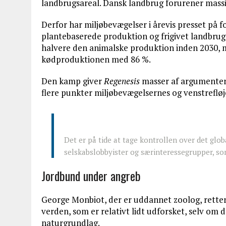
landbrugsareal. Dansk landbrug forurener massi
Derfor har miljøbevægelser i årevis presset på 
plantebaserede produktion og frigivet landbrugsj
halvere den animalske produktion inden 2030, m
kødproduktionen med 86 %.
Den kamp giver
Regenesis
masser af argumenter 
flere punkter miljøbevægelsernes og venstrefløj
Det er på tide at tage kontrollen over det glob
selskabslobbyister og særinteressegrupper, so
Jordbund under angreb
George Monbiot, der er uddannet zoolog, rett
verden, som er relativt lidt udforsket, selv o
naturgrundlag.