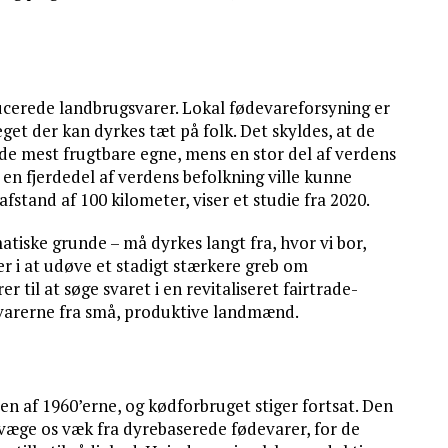
ducerede landbrugsvarer. Lokal fødevareforsyning er
get der kan dyrkes tæt på folk. Det skyldes, at de
de mest frugtbare egne, mens en stor del af verdens
en fjerdedel af verdens befolkning ville kunne
fstand af 100 kilometer, viser et studie fra 2020.
tiske grunde – må dyrkes langt fra, hvor vi bor,
er i at udøve et stadigt stærkere greb om
il at søge svaret i en revitaliseret fairtrade-
e varerne fra små, produktive landmænd.
n af 1960’erne, og kødforbruget stiger fortsat. Den
evæge os væk fra dyrebaserede fødevarer, for de