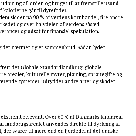
dpining af jorden og bruges til at fremstille usund
 kalorierne går til dyrefoder.
 dem sidder på 90 % af verdens kornhandel, fire andre
rkedet og over halvdelen af verdens såsæd.
verancer og udsat for finansiel spekulation.
og det nærmer sig et sammenbrud. Sådan lyder
æfter: det Globale Standardlandbrug, globale
re arealer, kulturelle myter, pløjning, sprøjtegifte og
sbærende systemer, udrydder andre arter og skader
n ekstremt relevant. Over 60 % af Danmarks landareal
 af landbrugsarealet anvendes direkte til dyrkning af
, der svarer til mere end en fjerdedel af det danske