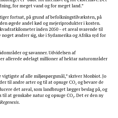
dning, for meget vand og for meget land.”
iger fortsat, på grund af befolkningstilvæksten, på
 den øgede andel kød og mejeriprodukter i kosten.
 kvadratkilometer inden 2050 – et areal svarende til
noget ændrer sig, ske i Sydamerika og Afrika syd for
vådområder og savanner. Udvidelsen af
r allerede ødelagt millioner af hektar naturområder
vigtigste af alle miljøspørgsmål,” skriver Monbiot. Jo
der til andre arter og til at opsuge CO
og bevare de
2
reducere det areal, som landbruget lægger beslag på, og
es til at genskabe natur og opsuge CO
. Det er den ny
2
Regenesis
.