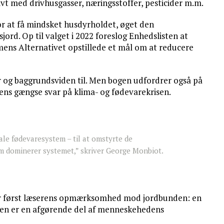
vt med drivhusgasser, næringsstoffer, pesticider m.m.
for at få mindsket husdyrholdet, øget den
ord. Op til valget i 2022 foreslog Enhedslisten at
ens Alternativet opstillede et mål om at reducere
og baggrundsviden til. Men bogen udfordrer også på
ens gængse svar på klima- og fødevarekrisen.
ale fødevaresystem – til at omstyrte de
m dominerer systemet,” skriver George Monbiot.
er først læserens opmærksomhed mod jordbunden: en
m den er en afgørende del af menneskehedens