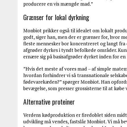
producere en vis mængde mad.”
Grænser for lokal dyrkning
Monbiot prikker også til idealet om lokalt pro
godt, siger han, men der er grænser for, hvor me
fleste mennesker bor koncentreret og langt fra 
afgrøder dyrkes i tyndt befolkede områder. Kun 
ernære sig på basisafgrøder dyrket inden for en a
”Hvis det meste af vores mad – af simple matema
hvordan forhindrer vi så transnationale selskab
fødevarekæden?” spørger Monbiot. Han opfordrer t
bevægelse, som presser grossisterne til at køb
Alternative proteiner
Verdens kødproduktion er firedoblet siden midte
udvikling må vendes, fastslår Monbiot. Vi må b