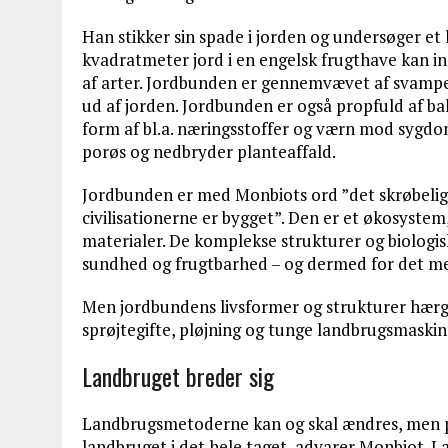
Han stikker sin spade i jorden og undersøger et 
kvadratmeter jord i en engelsk frugthave kan i
af arter. Jordbunden er gennemvævet af svampe
ud af jorden. Jordbunden er også propfuld af bak
form af bl.a. næringsstoffer og værn mod sygd
porøs og nedbryder planteaffald.
Jordbunden er med Monbiots ord ”det skrøbelig
civilisationerne er bygget”. Den er et økosyst
materialer. De komplekse strukturer og biologis
sundhed og frugtbarhed – og dermed for det mes
Men jordbundens livsformer og strukturer hærg
sprøjtegifte, pløjning og tunge landbrugsmaskin
Landbruget breder sig
Landbrugsmetoderne kan og skal ændres, men pr
landbruget i det hele taget, advarer Monbiot. La