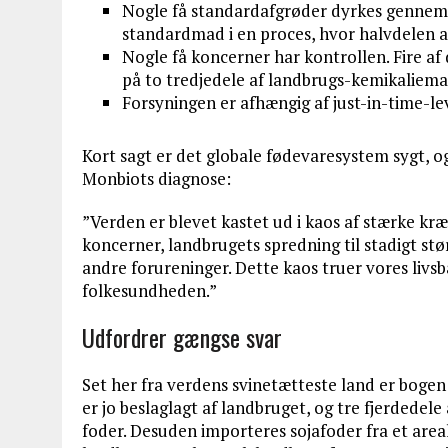
Nogle få standardafgrøder dyrkes gennem u
standardmad i en proces, hvor halvdelen af
Nogle få koncerner har kontrollen. Fire af
på to tredjedele af landbrugs-kemikaliema
Forsyningen er afhængig af just-in-time-le
Kort sagt er det globale fødevaresystem sygt, 
Monbiots diagnose:
”Verden er blevet kastet ud i kaos af stærke kr
koncerner, landbrugets spredning til stadigt stør
andre forureninger. Dette kaos truer vores liv
folkesundheden.”
Udfordrer gængse svar
Set her fra verdens svinetætteste land er boge
er jo beslaglagt af landbruget, og tre fjerdedele
foder. Desuden importeres sojafoder fra et areal