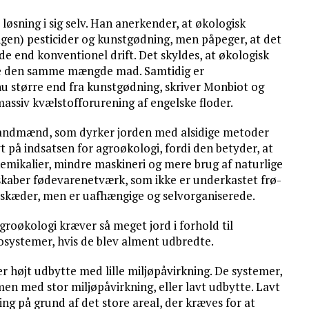
øsning i sig selv. Han anerkender, at økologisk
gen) pesticider og kunstgødning, men påpeger, at det
 end konventionel drift. Det skyldes, at økologisk
ere den samme mængde mad. Samtidig er
u større end fra kunstgødning, skriver Monbiot og
massiv kvælstofforurening af engelske floder.
 landmænd, som dyrker jorden med alsidige metoder
 på indsatsen for agroøkologi, fordi den betyder, at
mikalier, mindre maskineri og mere brug af naturlige
skaber fødevarenetværk, som ikke er underkastet frø-
skæder, men er uafhængige og selvorganiserede.
roøkologi kræver så meget jord i forhold til
 økosystemer, hvis de blev alment udbredte.
r højt udbytte med lille miljøpåvirkning. De systemer,
 men med stor miljøpåvirkning, eller lavt udbytte. Lavt
ng på grund af det store areal, der kræves for at