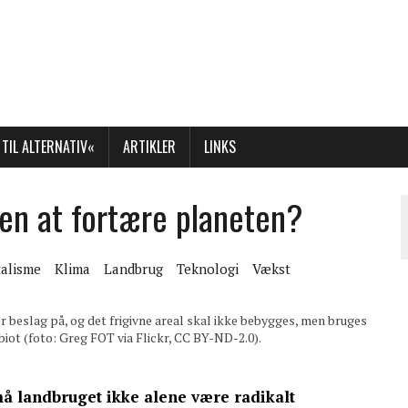
TIL ALTERNATIV«
ARTIKLER
LINKS
en at fortære planeten?
talisme
Klima
Landbrug
Teknologi
Vækst
r beslag på, og det frigivne areal skal ikke bebygges, men bruges
iot (foto: Greg FOT via Flickr, CC BY-ND-2.0).
å landbruget ikke alene være radikalt