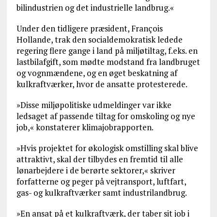
bilindustrien og det industrielle landbrug.«
Under den tidligere præsident, François
Hollande, trak den socialdemokratisk ledede
regering flere gange i land på miljøtiltag, f.eks. en
lastbilafgift, som mødte modstand fra landbruget
og vognmændene, og en øget beskatning af
kulkraftværker, hvor de ansatte protesterede.
»Disse miljøpolitiske udmeldinger var ikke
ledsaget af passende tiltag for omskoling og nye
job,« konstaterer klimajobrapporten.
»Hvis projektet for økologisk omstilling skal blive
attraktivt, skal der tilbydes en fremtid til alle
lønarbejdere i de berørte sektorer,« skriver
forfatterne og peger på vejtransport, luftfart,
gas- og kulkraftværker samt industrilandbrug.
»En ansat på et kulkraftværk, der taber sit job i