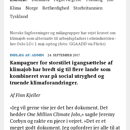
Klima
Norge
Retfærdighed
Storbritannien
Tyskland
Norske fagforeninger og miljøgrupper har rejst kravet om
klimajob som alternativ til arbejdspladser i olieindustrien -
her Oslo LO i 1. maj-optog (foto: GGAADD via Flickr)
INDLÆG AF:
ADMIN
24. SEPTEMBER 2017
Kampagner for storstilet igangsættelse af
klimajob har bredt sig til flere lande som
kombineret svar på social utryghed og
truende klimaforandringer.
Af Finn Kjeller
»Jeg vil gerne vise jer det her dokument. Det
hedder
One Million Climate Jobs
,« sagde Jeremy
Corbyn og rakte en pjece i vejret. »Det er et
meget godt dokument. Jeg opfordrer jer alle til at