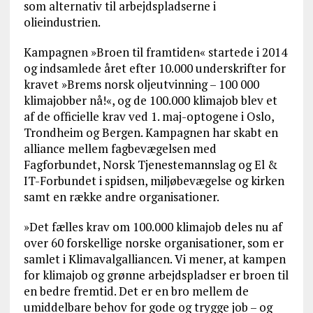
som alternativ til arbejdspladserne i
olieindustrien.
Kampagnen »Broen til framtiden« startede i 2014
og indsamlede året efter 10.000 underskrifter for
kravet »Brems norsk oljeutvinning – 100 000
klimajobber nå!«, og de 100.000 klimajob blev et
af de officielle krav ved 1. maj-optogene i Oslo,
Trondheim og Bergen. Kampagnen har skabt en
alliance mellem fagbevægelsen med
Fagforbundet, Norsk Tjenestemannslag og El &
IT-Forbundet i spidsen, miljøbevægelse og kirken
samt en række andre organisationer.
»Det fælles krav om 100.000 klimajob deles nu af
over 60 forskellige norske organisationer, som er
samlet i Klimavalgalliancen. Vi mener, at kampen
for klimajob og grønne arbejdspladser er broen til
en bedre fremtid. Det er en bro mellem de
umiddelbare behov for gode og trygge job – og