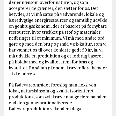
der er nænsom overfor naturen, og som
accepterer de grænser, den sætter for os. Det
betyder, at vi må satse på vedvarende, lokale og
bæredygtige energiressourcer og samtidig udvikle
en genbrugsøkonomi, der er baseret på fornybare
ressourcer, hvor trækket på stof og materialer
nedbringes til et minimum. Vi må med andre ord
gøre op med den brug og smid væk-kultur, som vi
har vænnet os til over de sidste godt 50 år, ja, vi
må udvikle en produktion og et forbrug baseret
på holdbarhed og kvalitet frem for bras og
kvantitet. En sådan økonomi kræver flere hænder
– ikke færre.«
På fødevareområdet foreslog man f.eks. »en
lokal, naturskånsom og kvalitetsorienteret
produktion«, som »vil kræve mange flere hænder
end den gennemrationaliserede
fødevareproduktion vi kender i dag«.