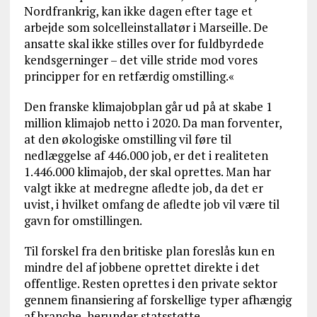
Nordfrankrig, kan ikke dagen efter tage et
arbejde som solcelleinstallatør i Marseille. De
ansatte skal ikke stilles over for fuldbyrdede
kendsgerninger – det ville stride mod vores
principper for en retfærdig omstilling.«
Den franske klimajobplan går ud på at skabe 1
million klimajob netto i 2020. Da man forventer,
at den økologiske omstilling vil føre til
nedlæggelse af 446.000 job, er det i realiteten
1.446.000 klimajob, der skal oprettes. Man har
valgt ikke at medregne afledte job, da det er
uvist, i hvilket omfang de afledte job vil være til
gavn for omstillingen.
Til forskel fra den britiske plan foreslås kun en
mindre del af jobbene oprettet direkte i det
offentlige. Resten oprettes i den private sektor
gennem finansiering af forskellige typer afhængig
af branche, herunder statsstøtte,