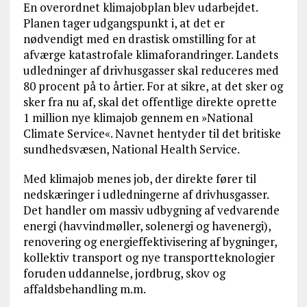
En overordnet klimajobplan blev udarbejdet.
Planen tager udgangspunkt i, at det er
nødvendigt med en drastisk omstilling for at
afværge katastrofale klimaforandringer. Landets
udledninger af drivhusgasser skal reduceres med
80 procent på to årtier. For at sikre, at det sker og
sker fra nu af, skal det offentlige direkte oprette
1 million nye klimajob gennem en »National
Climate Service«. Navnet hentyder til det britiske
sundhedsvæsen, National Health Service.
Med klimajob menes job, der direkte fører til
nedskæringer i udledningerne af drivhusgasser.
Det handler om massiv udbygning af vedvarende
energi (havvindmøller, solenergi og havenergi),
renovering og energieffektivisering af bygninger,
kollektiv transport og nye transportteknologier
foruden uddannelse, jordbrug, skov og
affaldsbehandling m.m.