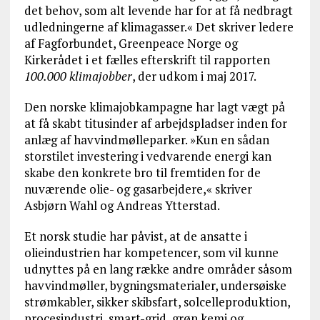
det behov, som alt levende har for at få nedbragt
udledningerne af klimagasser.« Det skriver ledere
af Fagforbundet, Greenpeace Norge og
Kirkerådet i et fælles efterskrift til rapporten
100.000 klimajobber
, der udkom i maj 2017.
Den norske klimajobkampagne har lagt vægt på
at få skabt titusinder af arbejdspladser inden for
anlæg af havvindmølleparker. »Kun en sådan
storstilet investering i vedvarende energi kan
skabe den konkrete bro til fremtiden for de
nuværende olie- og gasarbejdere,« skriver
Asbjørn Wahl og Andreas Ytterstad.
Et norsk studie har påvist, at de ansatte i
olieindustrien har kompetencer, som vil kunne
udnyttes på en lang række andre områder såsom
havvindmøller, bygningsmaterialer, undersøiske
strømkabler, sikker skibsfart, solcelleproduktion,
procesindustri, smart-grid, grøn kemi og