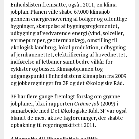
Enhedslisten fremsatte, også i 2011, en klima-
jobplan. Planen ville skabe 67.000 klimajob
gennem energirenovering af boliger og offentlige
bygninger, skærpelse af bygningsreglementet,
udbygning af vedvarende energi (vind, solceller,
varmepumper, geotermianlæg), omstilling til
økologisk landbrug, lokal produktion, udbygning
af jernbanenettet, elektrificering af hovednettet,
indførelse af letbaner samt bedre vilkår for
cyklister og busser. Klimajobplanen tog
udgangspunkt i Enhedslistens klimaplan fra 2009
og jobberegninger fra 3F og det Økologiske Råd.
3F har flere gange fremlagt forslag om grønne
jobplaner, bl.a. i rapporten
Grønne job
(2009) i
samarbejde med Det Økologiske Råd. 3F var også
blandt de mest aktive fagforeninger, der skabte
opbakning til regeringsskiftet i 2011.