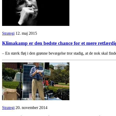
Strategi
12. maj 2015
Klimakamp er den bedste chance for et mere retfærd
– En stærk fløj i den grønne bevægelse tror stadig, at de nok skal find
Strategi
20. november 2014