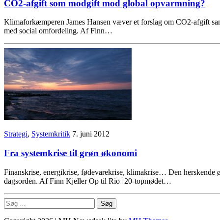
CO2-afgift som modgift mod global opvarmning?
Klimaforkæmperen James Hansen væver et forslag om CO2-afgift sammen
med social omfordeling. Af Finn…
Strategi
,
Systemkritik
7. juni 2012
Fra systemkrise til grøn økonomi
Finanskrise, energikrise, fødevarekrise, klimakrise… Den herskende øk
dagsorden. Af Finn Kjeller Op til Rio+20-topmødet…
Søg
efter: