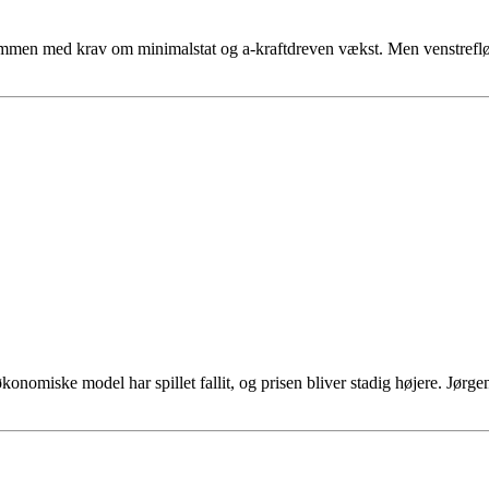
 med krav om minimalstat og a-kraftdreven vækst. Men venstrefløjen ka
onomiske model har spillet fallit, og prisen bliver stadig højere. Jørg