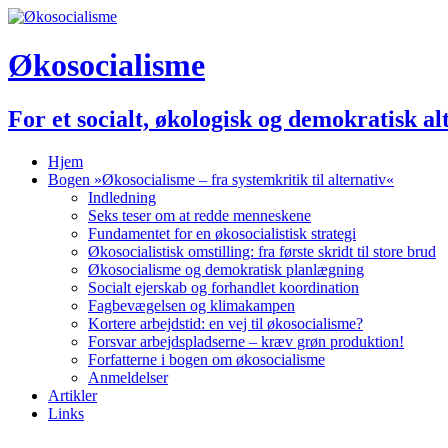
Økosocialisme
For et socialt, økologisk og demokratisk al
Hjem
Bogen »Økosocialisme – fra systemkritik til alternativ«
Indledning
Seks teser om at redde menneskene
Fundamentet for en økosocialistisk strategi
Økosocialistisk omstilling: fra første skridt til store brud
Økosocialisme og demokratisk planlægning
Socialt ejerskab og forhandlet koordination
Fagbevægelsen og klimakampen
Kortere arbejdstid: en vej til økosocialisme?
Forsvar arbejdspladserne – kræv grøn produktion!
Forfatterne i bogen om økosocialisme
Anmeldelser
Artikler
Links